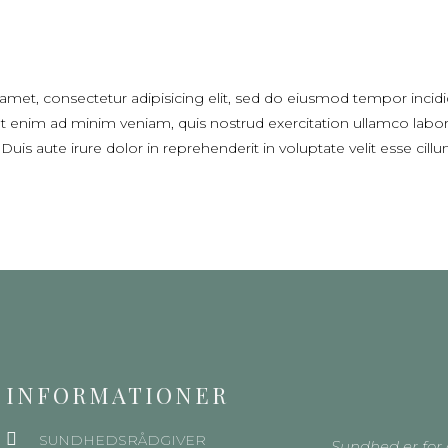
amet, consectetur adipisicing elit, sed do eiusmod tempor incidi
 enim ad minim veniam, quis nostrud exercitation ullamco laboris 
 aute irure dolor in reprehenderit in voluptate velit esse cillu
INFORMATIONER
SUNDHEDSRÅDGIVER
Sundhed er for 