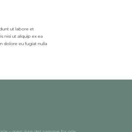
dunt ut labore et
nisi ut aliquip ex ea
m dolore eu fugiat nulla
alle – men ikke det samme for alle.