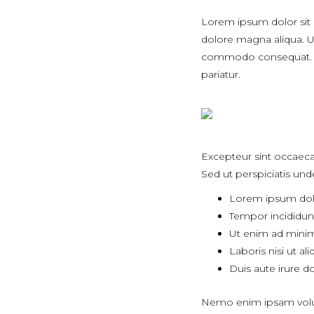
Lorem ipsum dolor sit 
dolore magna aliqua. Ut
commodo consequat. Duis
pariatur.
Excepteur sint occaecat
Sed ut perspiciatis und
Lorem ipsum dolor
Tempor incididun
Ut enim ad minim
Laboris nisi ut 
Duis aute irure do
Nemo enim ipsam volupt