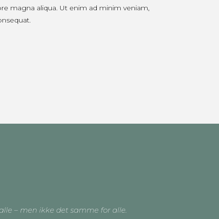
lore magna aliqua. Ut enim ad minim veniam,
consequat.
alle – men ikke det samme for alle.